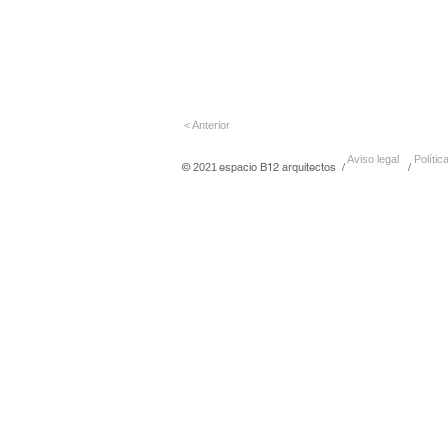
< Anterior
Aviso legal
Polític
©
espacio B12 arquitect
2021