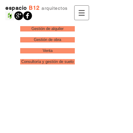
espacio
B12
arquitectos
Gestión de alquiler
Gestión de obra
Venta
Consultoría y gestión de suelo